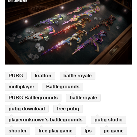
PUBG
krafton
battle royale
multiplayer
Battlegrounds
PUBG:Battlegrounds
battleroyale
pubg download
free pubg
playerunknown's battlegrounds
pubg studio
shooter
free play game
fps
pc game