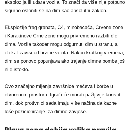
eksplozija ili udara vozila. To znači da više nije potpuno
sigurno osloniti se na dim kao apsolutni zaklon.
Eksplozije frag granata, C4, minobacača, Crvene zone
i Karakinove Crne zone mogu privremeno razbiti dio
dima. Vozila također mogu odgurnuti dim u stranu, a
efekat zavisi od brzine vozila. Nakon kratkog vremena,
dim se ponovo popunjava ako trajanje dimne bombe još
nije isteklo.
Ovo značajno mijenja završnice mečeva i borbe u
otvorenom prostoru. Igrači će morati pažljivije koristiti
dim, dok protivnici sada imaju više načina da kazne
loše pozicioniranje iza dimne zavjese.
Plava zona dobija velika pravila