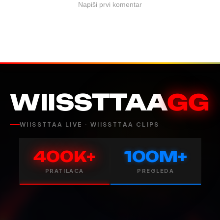
Napiši prvi komentar
WIISSTTAA
GG
WIISSTTAA LIVE · WIISSTTAA CLIPS
400K+
100M+
PRATILACA
PREGLEDA