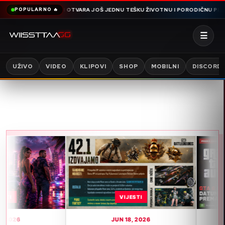
A I OTVARA JOŠ JEDNU TEŠKU ŽIVOTNU I PORODIČNU PRIČU PUNU NEJASNIH
POPULARNO 🔥
☰
UŽIVO
VIDEO
KLIPOVI
SHOP
MOBILNI
DISCORD
VIJESTI
VIJESTI
JUN 18, 2026
JUN 15, 2026