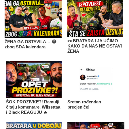
📼 BRATARA I JA UČIMO
ŽENA GA OSTAVILA… 😂
KAKO DA NAS NE OSTAVI
zbog SDA kalendara
ŽENA
ŠOK PROZIVKE?! Ramulji
Sretan rođendan
čitaju komentare, Wiissttaa
precjeniče!
i Black REAGUJU 🔥