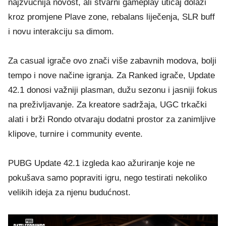
najzvučnija novost, ali stvarni gameplay uticaj dolazi
kroz promjene Plave zone, rebalans liječenja, SLR buff
i novu interakciju sa dimom.
Za casual igrače ovo znači više zabavnih modova, bolji
tempo i nove načine igranja. Za Ranked igrače, Update
42.1 donosi važniji plasman, dužu sezonu i jasniji fokus
na preživljavanje. Za kreatore sadržaja, UGC trkački
alati i brži Rondo otvaraju dodatni prostor za zanimljive
klipove, turnire i community evente.
PUBG Update 42.1 izgleda kao ažuriranje koje ne
pokušava samo popraviti igru, nego testirati nekoliko
velikih ideja za njenu budućnost.