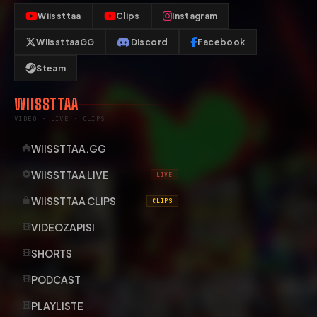
Wiissttaa
Clips
Instagram
WiissttaaGG
Discord
Facebook
Steam
WIISSTTAA
VIDEO · LIVE · CLIPS
WIISSTTAA.GG
WIISSTTAA LIVE
LIVE
WIISSTTAA CLIPS
CLIPS
VIDEOZAPISI
SHORTS
PODCAST
PLAYLISTE