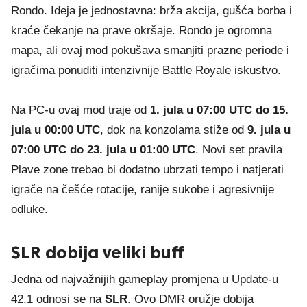
Rondo. Ideja je jednostavna: brža akcija, gušća borba i
kraće čekanje na prave okršaje. Rondo je ogromna
mapa, ali ovaj mod pokušava smanjiti prazne periode i
igračima ponuditi intenzivnije Battle Royale iskustvo.
Na PC-u ovaj mod traje od
1. jula u 07:00 UTC do 15.
jula u 00:00 UTC
, dok na konzolama stiže od
9. jula u
07:00 UTC do 23. jula u 01:00 UTC
. Novi set pravila
Plave zone trebao bi dodatno ubrzati tempo i natjerati
igrače na češće rotacije, ranije sukobe i agresivnije
odluke.
SLR dobija veliki buff
Jedna od najvažnijih gameplay promjena u Update-u
42.1 odnosi se na
SLR
. Ovo DMR oružje dobija