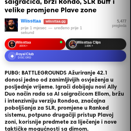
saigračica, brži Rondo, SLR buff i
velike promjene Plave zone
Wiissttaa
5,477
wiissttaa.gg
pregleda
prije 1 mjesec
—
uređeno
prije 1
sekund
Wiissttaa
Wiissttaa Clips
400K+
140K+
Royal Club
◆
DISCORD
PUBG: BATTLEGROUNDS Ažuriranje 42.1
donosi jedno od zanimljivijih osvježenja u
posljednje vrijeme. Igrači dobijaju novi Ally
Duo način rada sa AI saigračicom Ellom, bržu
i intenzivniju verziju Rondoa, značajna
poboljšanja za SLR, promjene u Ranked
sistemu, potpuno drugačiji pristup Plavoj
zoni, korisnije predmete za liječenje i nove
taktičke mogućnosti sa dimom.