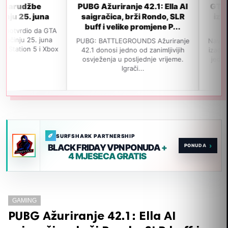
PUBG Ažuriranje 42.1: Ella AI
GTA 6 neće propustiti 
saigračica, brži Rondo, SLR
izlaska u novembru, p
buff i velike promjene P...
popularnom leaker
PUBG: BATTLEGROUNDS Ažuriranje
Navodno je GTA 6 i dalje na p
42.1 donosi jedno od zanimljivijih
izađe 19. novembra 2026. god
osvježenja u posljednje vrijeme.
jedan važan insajder tvrdi da j
Igrači...
SURFSHARK PARTNERSHIP
›
BLACK FRIDAY VPN PONUDA
+
4 MJESECA GRATIS
GAMING
PUBG Ažuriranje 42.1: Ella AI