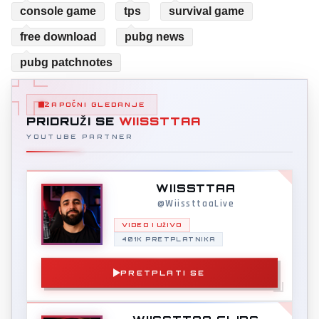
console game
tps
survival game
free download
pubg news
pubg patchnotes
ZAPOČNI GLEDANJE
PRIDRUŽI SE
WIISSTTAA
YOUTUBE PARTNER
WIISSTTAA
@WiissttaaLive
VIDEO I UŽIVO
401K PRETPLATNIKA
PRETPLATI SE