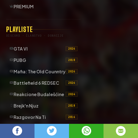
PREMIUM
PLAYLISTE
DISCORD · ČLANSTVO · DONACIJE
GTA VI
2026
PUBG
2018
Mafia: The Old Counntry
2026
Battlefield 6 REDSEC
2026
Reakcione Budalešćine
2024
Brejk'n Njuz
2018
Razgovor Na Ti
2016
DA LI STE ZNALI?
2019