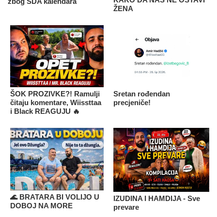
KAKO DA NAS NE OSTAVI
zbog SDA kalendara
ŽENA
ŠOK PROZIVKE?! Ramulji
Sretan rođendan
čitaju komentare, Wiissttaa
precjeniče!
i Black REAGUJU 🔥
🌊 BRATARA BI VOLIJO U
IZUDINA I HAMDIJA - Sve
DOBOJ NA MORE
prevare