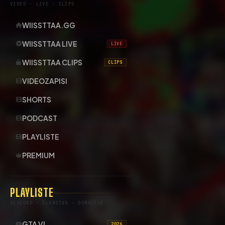
VIDEO · LIVE · CLIPS
WIISSTTAA.GG
WIISSTTAA LIVE
LIVE
WIISSTTAA CLIPS
CLIPS
VIDEOZAPISI
SHORTS
PODCAST
PLAYLISTE
PREMIUM
PLAYLISTE
DISCORD · ČLANSTVO · DONACIJE
GTA VI
2026