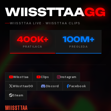
WIISSTTAA
GG
WIISSTTAA LIVE · WIISSTTAA CLIPS
400K+
100M+
PRATILACA
PREGLEDA
Wiissttaa
Clips
Instagram
WiissttaaGG
Discord
Facebook
Steam
WIISSTTAA