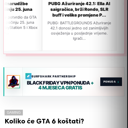
PUBG Ažuriranje 42.1: Ella AI
GTA 6 neće propust
saigračica, brži Rondo, SLR
izlaska u novembr
buff i velike promjene P...
popularnom lea
PUBG: BATTLEGROUNDS Ažuriranje
Navodno je GTA 6 i dalje
42.1 donosi jedno od zanimljivijih
izađe 19. novembra 2026
osvježenja u posljednje vrijeme.
jedan važan insajder tvrdi
Igrači...
SURFSHARK PARTNERSHIP
›
BLACK FRIDAY VPN PONUDA
+
4 MJESECA GRATIS
GAMING
Koliko će GTA 6 koštati?