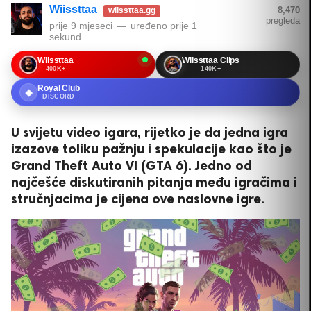
Wiissttaa
8,470
wiissttaa.gg
pregleda
prije 9 mjeseci
—
uređeno
prije 1
sekund
Wiissttaa
Wiissttaa Clips
400K+
140K+
Royal Club
◆
DISCORD
U svijetu video igara, rijetko je da jedna igra
izazove toliku pažnju i spekulacije kao što je
Grand Theft Auto VI (GTA 6). Jedno od
najčešće diskutiranih pitanja među igračima i
stručnjacima je cijena ove naslovne igre.