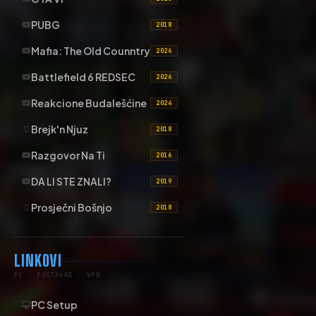
PUBG
2018
Mafia: The Old Counntry
2026
Battlefield 6 REDSEC
2026
Reakcione Budalešćine
2024
Brejk'n Njuz
2018
Razgovor Na Ti
2016
DA LI STE ZNALI?
2019
Prosječni Bošnjo
2018
LINKOVI
PC · POSTAVKE · VPN
PC Setup