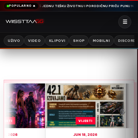
OŠ JEDNU TEŠKU ŽIVOTNU I PORODIČNU PRIČU PUNU NEJASNIH DETALJA, ST
POPULARNO 🔥
☰
UŽIVO
VIDEO
KLIPOVI
SHOP
MOBILNI
DISCORD
VIJESTI
VIJESTI
JUN 18, 2026
JUN 15, 2026