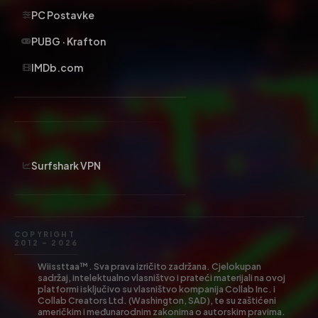
PC Postavke
PUBG · Krafton
IMDb.com
Surfshark VPN
COPYRIGHT
2012 – 2026
Wiissttaa™. Sva prava izričito zadržana. Cjelokupan
sadržaj, intelektualno vlasništvo i prateći materijali na ovoj
platformi isključivo su vlasništvo kompanija Collab Inc. i
Collab Creators Ltd. (Washington, SAD), te su zaštićeni
američkim i međunarodnim zakonima o autorskim pravima.