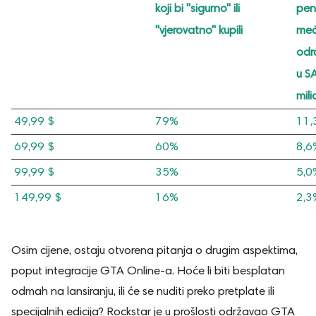
koji bi "sigurno" ili
pen
"vjerovatno" kupili
me
odr
u S
mil
49,99 $
79%
11,
69,99 $
60%
8,6
99,99 $
35%
5,0
149,99 $
16%
2,3
Osim cijene, ostaju otvorena pitanja o drugim aspektima,
poput integracije GTA Online-a. Hoće li biti besplatan
odmah na lansiranju, ili će se nuditi preko pretplate ili
specijalnih edicija? Rockstar je u prošlosti održavao GTA