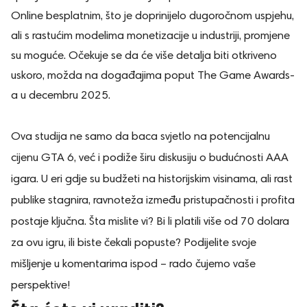
Online besplatnim, što je doprinijelo dugoročnom uspjehu,
ali s rastućim modelima monetizacije u industriji, promjene
su moguće. Očekuje se da će više detalja biti otkriveno
uskoro, možda na događajima poput The Game Awards-
a u decembru 2025.
Ova studija ne samo da baca svjetlo na potencijalnu
cijenu GTA 6, već i podiže širu diskusiju o budućnosti AAA
igara. U eri gdje su budžeti na historijskim visinama, ali rast
publike stagnira, ravnoteža između pristupačnosti i profita
postaje ključna. Šta mislite vi? Bi li platili više od 70 dolara
za ovu igru, ili biste čekali popuste? Podijelite svoje
mišljenje u komentarima ispod – rado čujemo vaše
perspektive!