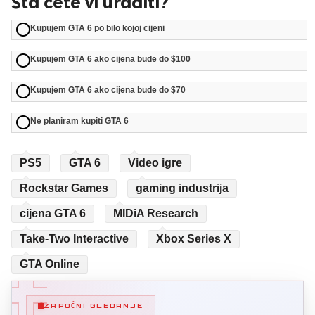
Šta ćete vi uraditi?
Kupujem GTA 6 po bilo kojoj cijeni
Kupujem GTA 6 ako cijena bude do $100
Kupujem GTA 6 ako cijena bude do $70
Ne planiram kupiti GTA 6
PS5
GTA 6
Video igre
Rockstar Games
gaming industrija
cijena GTA 6
MIDiA Research
Take-Two Interactive
Xbox Series X
GTA Online
ZAPOČNI GLEDANJE