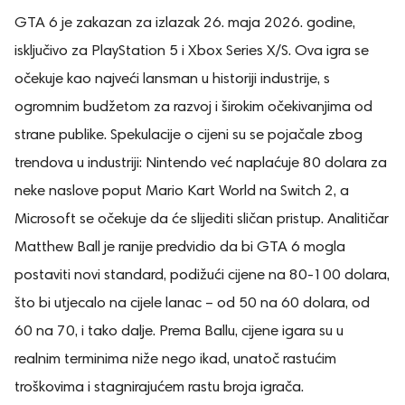
GTA 6 je zakazan za izlazak 26. maja 2026. godine,
isključivo za PlayStation 5 i Xbox Series X/S. Ova igra se
očekuje kao najveći lansman u historiji industrije, s
ogromnim budžetom za razvoj i širokim očekivanjima od
strane publike. Spekulacije o cijeni su se pojačale zbog
trendova u industriji: Nintendo već naplaćuje 80 dolara za
neke naslove poput Mario Kart World na Switch 2, a
Microsoft se očekuje da će slijediti sličan pristup. Analitičar
Matthew Ball je ranije predvidio da bi GTA 6 mogla
postaviti novi standard, podižući cijene na 80-100 dolara,
što bi utjecalo na cijele lanac – od 50 na 60 dolara, od
60 na 70, i tako dalje. Prema Ballu, cijene igara su u
realnim terminima niže nego ikad, unatoč rastućim
troškovima i stagnirajućem rastu broja igrača.