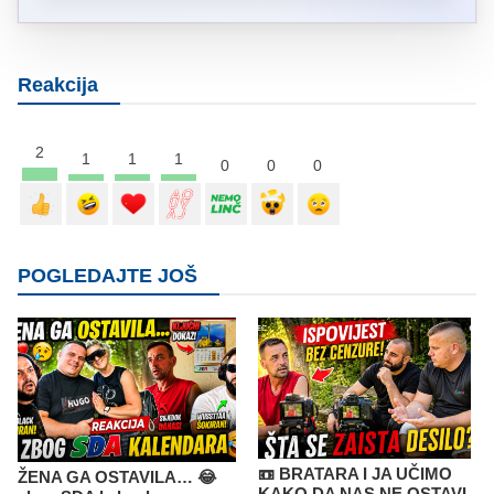
Reakcija
2
1
1
1
0
0
0
POGLEDAJTE JOŠ
📼 BRATARA I JA UČIMO
ŽENA GA OSTAVILA… 😂