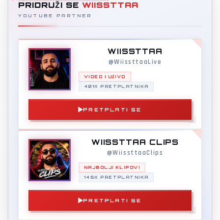
PRIDRUŽI SE
WIISSTTAA
YOUTUBE PARTNER
WIISSTTAA
@WiissttaaLive
VIDEO I UŽIVO
401K PRETPLATNIKA
PRETPLATI SE
WIISSTTAA CLIPS
@WiissttaaClips
NAJBOLJI KLIPOVI
146K PRETPLATNIKA
PRETPLATI SE