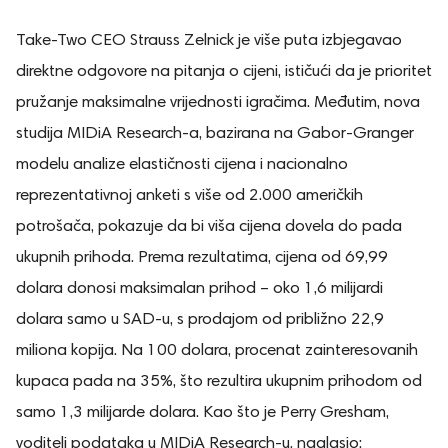
Take-Two CEO Strauss Zelnick je više puta izbjegavao
direktne odgovore na pitanja o cijeni, ističući da je prioritet
pružanje maksimalne vrijednosti igračima. Međutim, nova
studija MIDiA Research-a, bazirana na Gabor-Granger
modelu analize elastičnosti cijena i nacionalno
reprezentativnoj anketi s više od 2.000 američkih
potrošača, pokazuje da bi viša cijena dovela do pada
ukupnih prihoda. Prema rezultatima, cijena od 69,99
dolara donosi maksimalan prihod – oko 1,6 milijardi
dolara samo u SAD-u, s prodajom od približno 22,9
miliona kopija. Na 100 dolara, procenat zainteresovanih
kupaca pada na 35%, što rezultira ukupnim prihodom od
samo 1,3 milijarde dolara. Kao što je Perry Gresham,
voditelj podataka u MIDiA Research-u, naglasio: